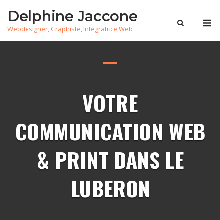
Skip
Delphine Jaccone
to
M
Webdesigner, Graphiste, Intégratrice Web
content
VOTRE
COMMUNICATION WEB
& PRINT DANS LE
LUBERON