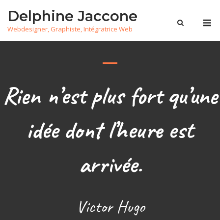
Skip
Delphine Jaccone
to
M
Webdesigner, Graphiste, Intégratrice Web
content
Rien n’est plus fort qu’une
idée dont l’heure est
arrivée.
Victor Hugo