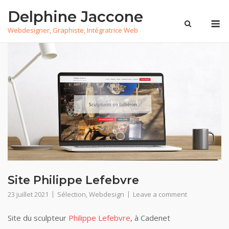
Skip
Delphine Jaccone
to
M
Webdesigner, Graphiste, Intégratrice Web
content
Site Philippe Lefebvre
23 juillet 2021
Sélection
,
Webdesign
Leave a comment
Site du sculpteur
Philippe Lefebvre
, à Cadenet