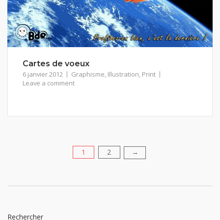
Cartes de voeux
6 janvier 2012
Graphisme
,
Illustration
,
Print
Leave a comment
1
2
Pagination
→
des
publications
Rechercher