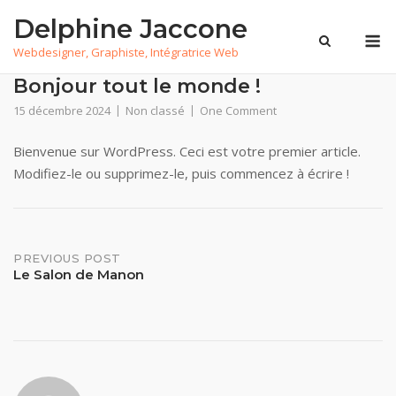
Skip
Delphine Jaccone
to
M
Webdesigner, Graphiste, Intégratrice Web
content
Bonjour tout le monde !
15 décembre 2024
Non classé
One Comment
Bienvenue sur WordPress. Ceci est votre premier article.
Modifiez-le ou supprimez-le, puis commencez à écrire !
Post
PREVIOUS POST
Le Salon de Manon
navigation