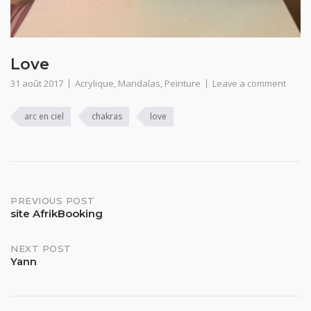
Love
31 août 2017
Acrylique
,
Mandalas
,
Peinture
Leave a comment
arc en ciel
chakras
love
Post
PREVIOUS POST
site AfrikBooking
navigation
NEXT POST
Yann