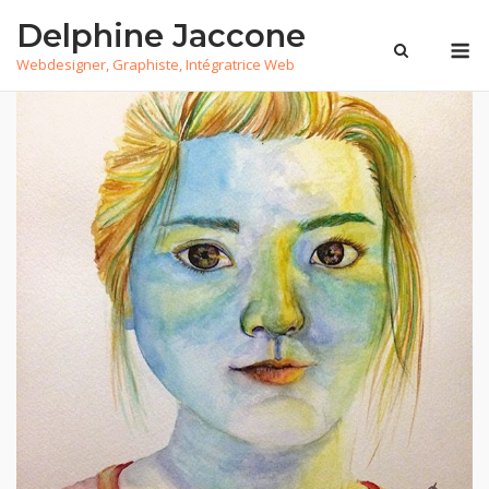
Skip
Delphine Jaccone
to
M
Webdesigner, Graphiste, Intégratrice Web
content