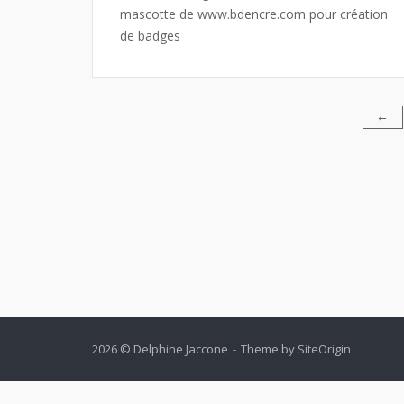
mascotte de www.bdencre.com pour création
de badges
Pagination
←
des
publications
2026 © Delphine Jaccone
Theme by
SiteOrigin