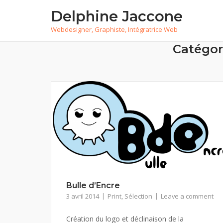
Skip
Delphine Jaccone
to
Webdesigner, Graphiste, Intégratrice Web
content
Catégor
Bulle d’Encre
3 avril 2014
Print
,
Sélection
Leave a comment
Création du logo et déclinaison de la