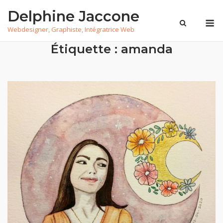
Skip
Delphine Jaccone
to
M
Webdesigner, Graphiste, Intégratrice Web
content
Étiquette :
amanda