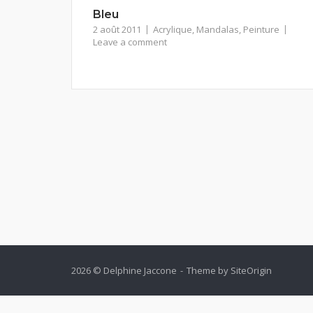
Bleu
2 août 2011
Acrylique
,
Mandalas
,
Peinture
Leave a comment
2026 © Delphine Jaccone
Theme by
SiteOrigin