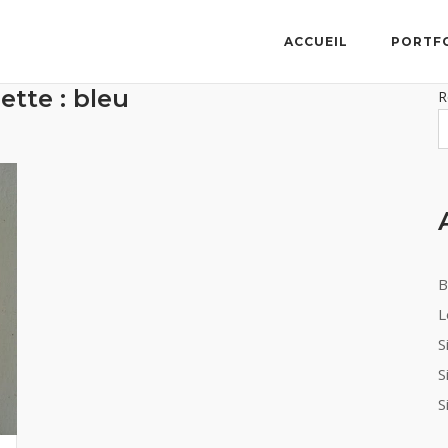
ACCUEIL
PORTF
ette :
bleu
R
B
L
S
S
S