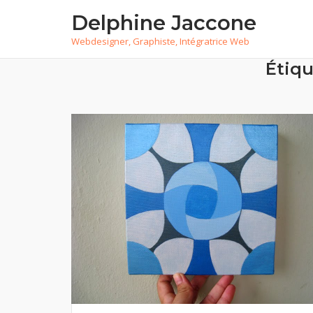
Skip
Delphine Jaccone
to
Webdesigner, Graphiste, Intégratrice Web
content
Étiqu