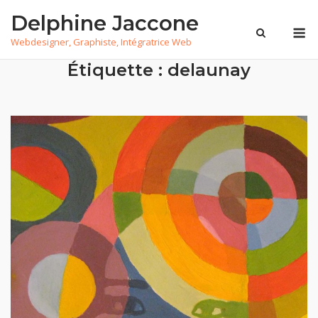
Skip
Delphine Jaccone
to
M
Webdesigner, Graphiste, Intégratrice Web
content
Étiquette :
delaunay