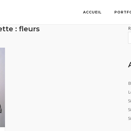
ACCUEIL
PORTF
ette :
fleurs
R
B
L
S
S
S