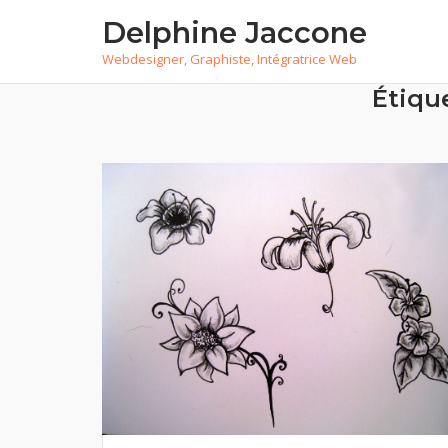
Skip
Delphine Jaccone
to
Webdesigner, Graphiste, Intégratrice Web
content
Étiqu