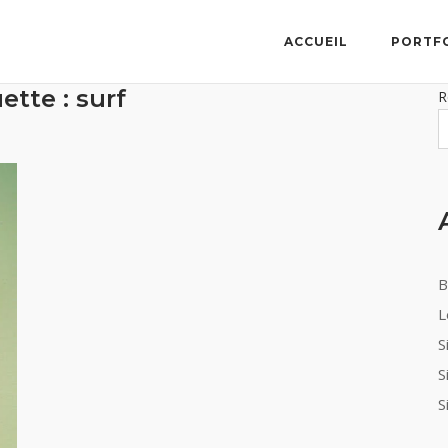
ACCUEIL
PORTF
ette :
surf
R
B
L
S
S
S