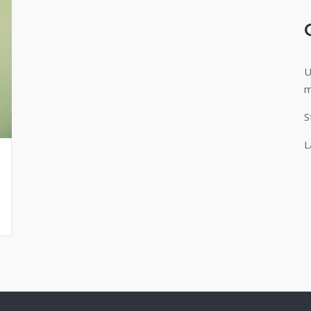
U
m
S
L