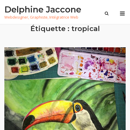
Skip
Delphine Jaccone
to
M
Webdesigner, Graphiste, Intégratrice Web
content
Étiquette :
tropical