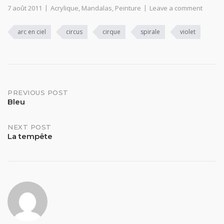
7 août 2011
Acrylique
,
Mandalas
,
Peinture
Leave a comment
arc en ciel
circus
cirque
spirale
violet
Post
PREVIOUS POST
Bleu
navigation
NEXT POST
La tempête