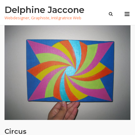
Skip
Delphine Jaccone
to
M
Webdesigner, Graphiste, Intégratrice Web
content
Circus