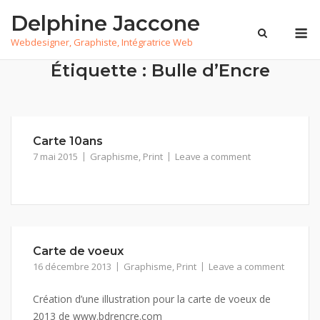
Skip
Delphine Jaccone
to
M
Webdesigner, Graphiste, Intégratrice Web
content
Étiquette :
Bulle d’Encre
Carte 10ans
7 mai 2015
Graphisme
,
Print
Leave a comment
Carte de voeux
16 décembre 2013
Graphisme
,
Print
Leave a comment
Création d’une illustration pour la carte de voeux de
2013 de www.bdrencre.com