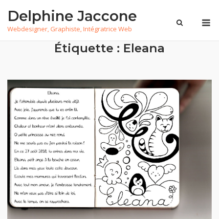
Skip
Delphine Jaccone
to
M
Webdesigner, Graphiste, Intégratrice Web
content
Étiquette :
Eleana