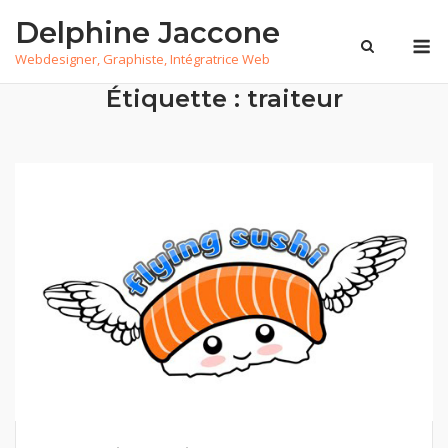
Skip
Delphine Jaccone
to
M
Webdesigner, Graphiste, Intégratrice Web
content
Étiquette :
traiteur