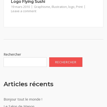
Logo Flying Sushi
19 mars 2010
Graphisme
,
Illustration
,
logo
,
Print
Leave a comment
Rechercher
RECHERCHER
Articles récents
Bonjour tout le monde !
Le Salon de Manon