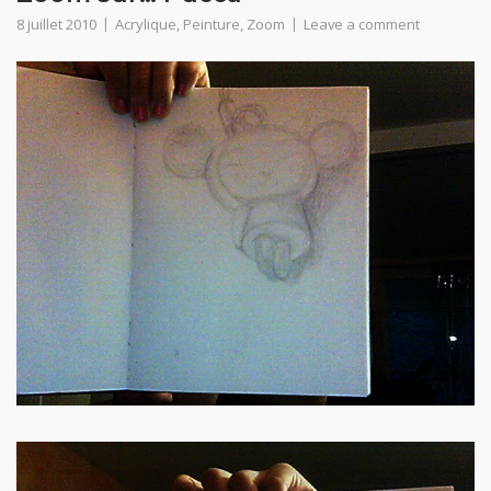
8 juillet 2010
Acrylique
,
Peinture
,
Zoom
Leave a comment