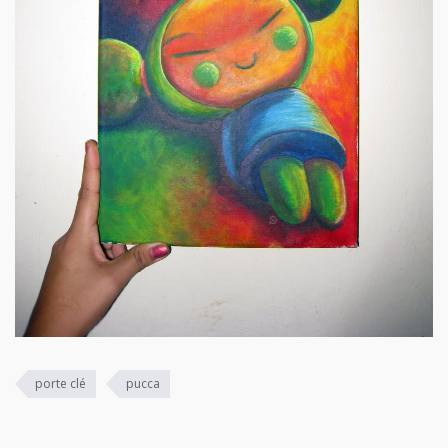
porte clé
pucca