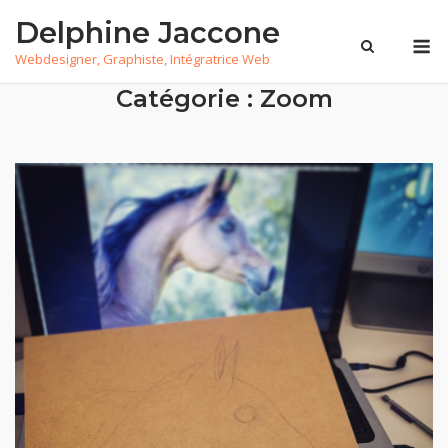
Skip
Delphine Jaccone
to
M
Webdesigner, Graphiste, Intégratrice Web
content
Catégorie :
Zoom