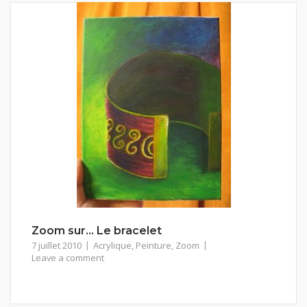
Zoom sur… Le bracelet
7 juillet 2010
Acrylique
,
Peinture
,
Zoom
Leave a comment